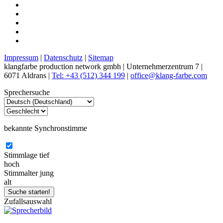
Impressum
|
Datenschutz
|
Sitemap
klangfarbe production network gmbh | Unternehmerzentrum 7 |
6071 Aldrans |
Tel: +43 (512) 344 199
|
office@klang-farbe.com
Sprechersuche
bekannte Synchronstimme
Stimmlage
tief
hoch
Stimmalter
jung
alt
Zufallsauswahl