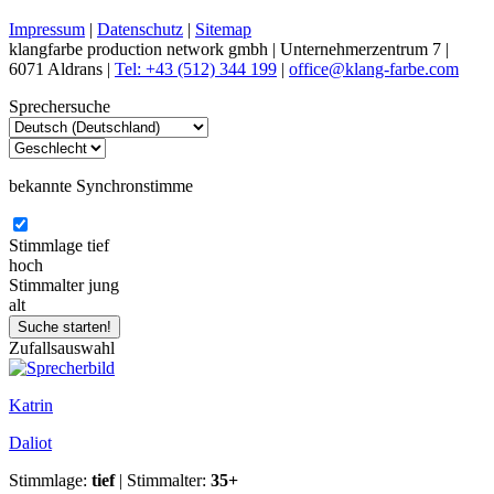
Impressum
|
Datenschutz
|
Sitemap
klangfarbe production network gmbh | Unternehmerzentrum 7 |
6071 Aldrans |
Tel: +43 (512) 344 199
|
office@klang-farbe.com
Sprechersuche
bekannte Synchronstimme
Stimmlage
tief
hoch
Stimmalter
jung
alt
Zufallsauswahl
Katrin
Daliot
Stimmlage:
tief
| Stimmalter:
35+