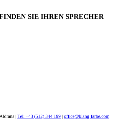
INDEN SIE IHREN SPRECHER
Aldrans |
Tel: +43 (512) 344 199
|
office@klang-farbe.com