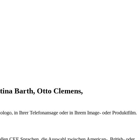
tina Barth, Otto Clemens,
ologo, in Ihrer Telefonansage oder in Ihrem Image- oder Produktfilm.
 allen CEE Sprachen, die Auswahl zwischen American-, British- oder