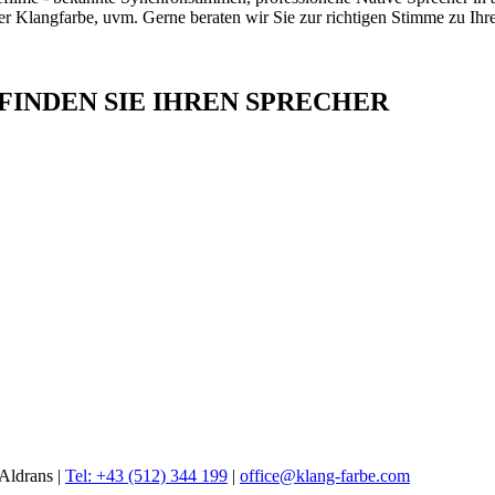
her Klangfarbe, uvm. Gerne beraten wir Sie zur richtigen Stimme zu Ih
INDEN SIE IHREN SPRECHER
Aldrans |
Tel: +43 (512) 344 199
|
office@klang-farbe.com