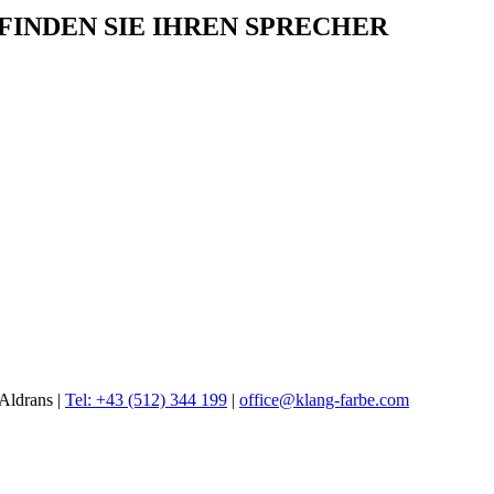
INDEN SIE IHREN SPRECHER
Aldrans |
Tel: +43 (512) 344 199
|
office@klang-farbe.com