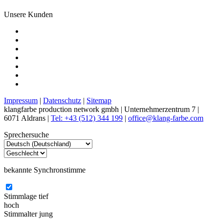
Unsere Kunden
Impressum
|
Datenschutz
|
Sitemap
klangfarbe production network gmbh | Unternehmerzentrum 7 |
6071 Aldrans |
Tel: +43 (512) 344 199
|
office@klang-farbe.com
Sprechersuche
bekannte Synchronstimme
Stimmlage
tief
hoch
Stimmalter
jung