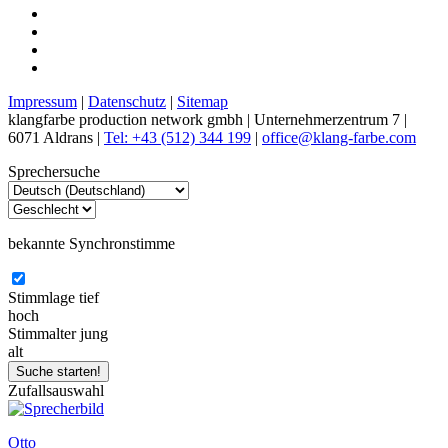
Impressum
|
Datenschutz
|
Sitemap
klangfarbe production network gmbh | Unternehmerzentrum 7 |
6071 Aldrans |
Tel: +43 (512) 344 199
|
office@klang-farbe.com
Sprechersuche
bekannte Synchronstimme
Stimmlage
tief
hoch
Stimmalter
jung
alt
Zufallsauswahl
Otto