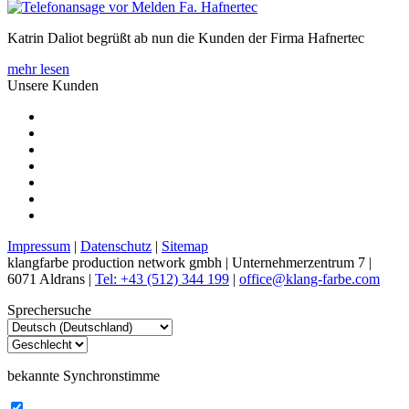
Katrin Daliot begrüßt ab nun die Kunden der Firma Hafnertec
mehr lesen
Unsere Kunden
Impressum
|
Datenschutz
|
Sitemap
klangfarbe production network gmbh | Unternehmerzentrum 7 |
6071 Aldrans |
Tel: +43 (512) 344 199
|
office@klang-farbe.com
Sprechersuche
bekannte Synchronstimme