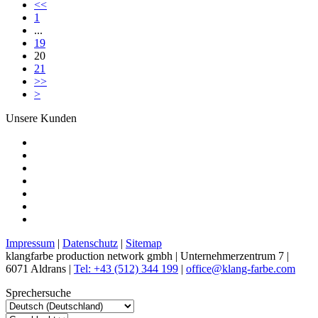
<<
1
...
19
20
21
>>
>
Unsere Kunden
Impressum
|
Datenschutz
|
Sitemap
klangfarbe production network gmbh | Unternehmerzentrum 7 |
6071 Aldrans |
Tel: +43 (512) 344 199
|
office@klang-farbe.com
Sprechersuche