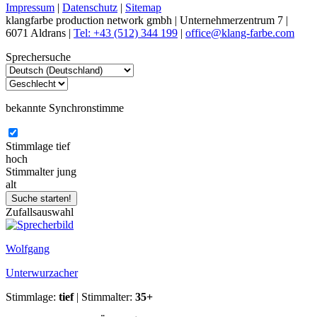
Impressum
|
Datenschutz
|
Sitemap
klangfarbe production network gmbh | Unternehmerzentrum 7 |
6071 Aldrans |
Tel: +43 (512) 344 199
|
office@klang-farbe.com
Sprechersuche
bekannte Synchronstimme
Stimmlage
tief
hoch
Stimmalter
jung
alt
Zufallsauswahl
Wolfgang
Unterwurzacher
Stimmlage:
tief
| Stimmalter:
35+