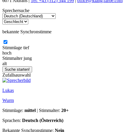
6071 Aldrans |
Tel: +43 (512) 344 199
|
office@klang-farbe.com
Sprechersuche
bekannte Synchronstimme
Stimmlage
tief
hoch
Stimmalter
jung
alt
Zufallsauswahl
Lukas
Wurm
Stimmlage:
mittel
| Stimmalter:
20+
Sprachen:
Deutsch (Österreich)
Bekannte Synchronstimme:
Nein