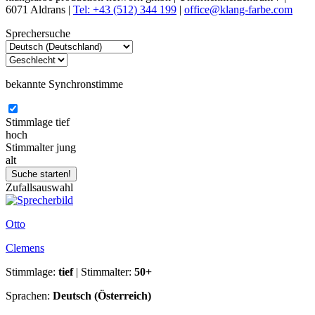
6071 Aldrans |
Tel: +43 (512) 344 199
|
office@klang-farbe.com
Sprechersuche
bekannte Synchronstimme
Stimmlage
tief
hoch
Stimmalter
jung
alt
Zufallsauswahl
Otto
Clemens
Stimmlage:
tief
| Stimmalter:
50+
Sprachen:
Deutsch (Österreich)