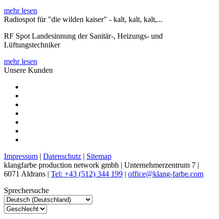
mehr lesen
Radiospot für "die wilden kaiser" - kalt, kalt, kalt,...
RF Spot Landesinnung der Sanitär-, Heizungs- und
Lüftungstechniker
mehr lesen
Unsere Kunden
Impressum
|
Datenschutz
|
Sitemap
klangfarbe production network gmbh | Unternehmerzentrum 7 |
6071 Aldrans |
Tel: +43 (512) 344 199
|
office@klang-farbe.com
Sprechersuche