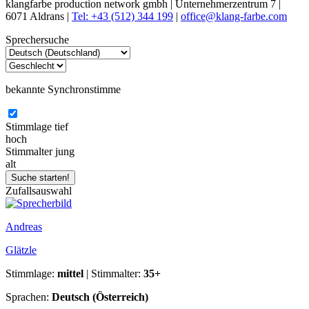
klangfarbe production network gmbh | Unternehmerzentrum 7 |
6071 Aldrans |
Tel: +43 (512) 344 199
|
office@klang-farbe.com
Sprechersuche
bekannte Synchronstimme
Stimmlage
tief
hoch
Stimmalter
jung
alt
Zufallsauswahl
Andreas
Glätzle
Stimmlage:
mittel
| Stimmalter:
35+
Sprachen:
Deutsch (Österreich)