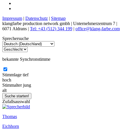
Impressum
|
Datenschutz
|
Sitemap
klangfarbe production network gmbh | Unternehmerzentrum 7 |
6071 Aldrans |
Tel: +43 (512) 344 199
|
office@klang-farbe.com
Sprechersuche
bekannte Synchronstimme
Stimmlage
tief
hoch
Stimmalter
jung
alt
Zufallsauswahl
Thomas
Eichhorn