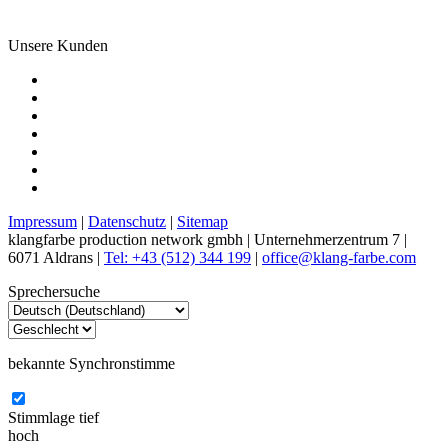
Unsere Kunden
Impressum
|
Datenschutz
|
Sitemap
klangfarbe production network gmbh | Unternehmerzentrum 7 |
6071 Aldrans |
Tel: +43 (512) 344 199
|
office@klang-farbe.com
Sprechersuche
bekannte Synchronstimme
Stimmlage
tief
hoch