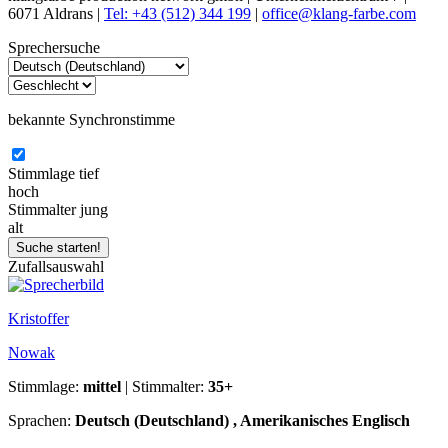
6071 Aldrans |
Tel: +43 (512) 344 199
|
office@klang-farbe.com
Sprechersuche
bekannte Synchronstimme
Stimmlage
tief
hoch
Stimmalter
jung
alt
Zufallsauswahl
Kristoffer
Nowak
Stimmlage:
mittel
| Stimmalter:
35+
Sprachen:
Deutsch (Deutschland) , Amerikanisches Englisch