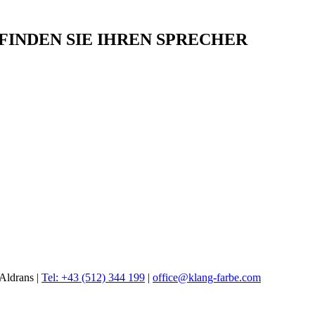
INDEN SIE IHREN SPRECHER
Aldrans |
Tel: +43 (512) 344 199
|
office@klang-farbe.com