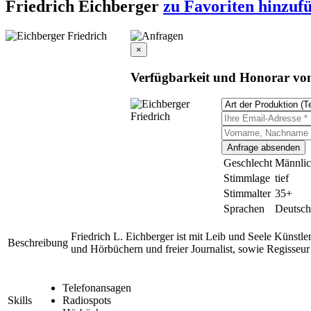
Friedrich Eichberger
zu Favoriten hinzuf
×
Verfügbarkeit und Honorar von
Geschlecht
Männli
Stimmlage
tief
Stimmalter
35+
Sprachen
Deutsch
Friedrich L. Eichberger ist mit Leib und Seele Künstl
Beschreibung
und Hörbüchern und freier Journalist, sowie Regisseur 
Telefonansagen
Skills
Radiospots