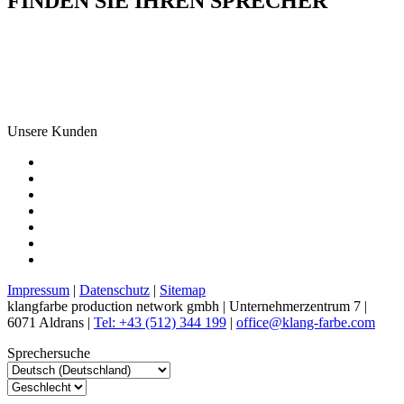
FINDEN SIE IHREN SPRECHER
Unsere Kunden
Impressum
|
Datenschutz
|
Sitemap
klangfarbe production network gmbh | Unternehmerzentrum 7 |
6071 Aldrans |
Tel: +43 (512) 344 199
|
office@klang-farbe.com
Sprechersuche