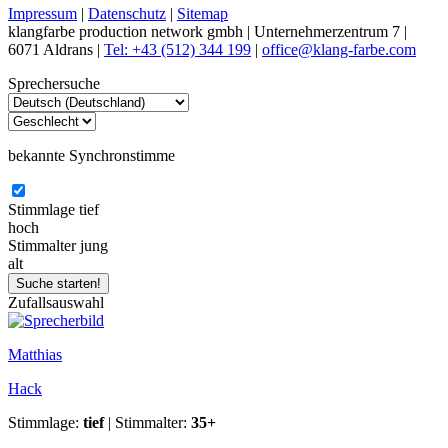
Impressum
|
Datenschutz
|
Sitemap
klangfarbe production network gmbh | Unternehmerzentrum 7 |
6071 Aldrans |
Tel: +43 (512) 344 199
|
office@klang-farbe.com
Sprechersuche
bekannte Synchronstimme
Stimmlage
tief
hoch
Stimmalter
jung
alt
Zufallsauswahl
Matthias
Hack
Stimmlage:
tief
| Stimmalter:
35+