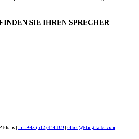
INDEN SIE IHREN SPRECHER
Aldrans |
Tel: +43 (512) 344 199
|
office@klang-farbe.com