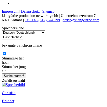
Impressum
|
Datenschutz
|
Sitemap
klangfarbe production network gmbh | Unternehmerzentrum 7 |
6071 Aldrans |
Tel: +43 (512) 344 199
|
office@klang-farbe.com
Sprechersuche
bekannte Synchronstimme
Stimmlage
tief
hoch
Stimmalter
jung
alt
Zufallsauswahl
Christian
Brunner