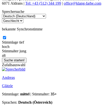
6071 Aldrans |
Tel: +43 (512) 344 199
|
office@klang-farbe.com
Sprechersuche
bekannte Synchronstimme
Stimmlage
tief
hoch
Stimmalter
jung
alt
Zufallsauswahl
Andreas
Glätzle
Stimmlage:
mittel
| Stimmalter:
35+
Sprachen:
Deutsch (Österreich)