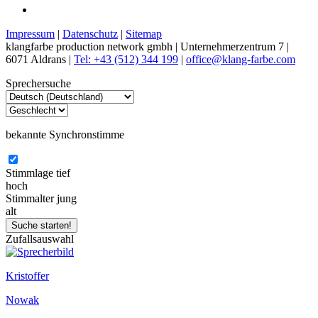
Impressum
|
Datenschutz
|
Sitemap
klangfarbe production network gmbh | Unternehmerzentrum 7 |
6071 Aldrans |
Tel: +43 (512) 344 199
|
office@klang-farbe.com
Sprechersuche
bekannte Synchronstimme
Stimmlage
tief
hoch
Stimmalter
jung
alt
Zufallsauswahl
Kristoffer
Nowak