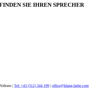
INDEN SIE IHREN SPRECHER
Aldrans |
Tel: +43 (512) 344 199
|
office@klang-farbe.com