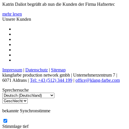
Katrin Daliot begrüßt ab nun die Kunden der Firma Hafnertec
mehr lesen
Unsere Kunden
Impressum
|
Datenschutz
|
Sitemap
klangfarbe production network gmbh | Unternehmerzentrum 7 |
6071 Aldrans |
Tel: +43 (512) 344 199
|
office@klang-farbe.com
Sprechersuche
bekannte Synchronstimme
Stimmlage
tief