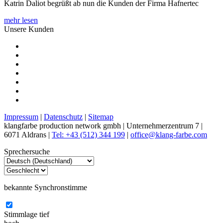
Katrin Daliot begrüßt ab nun die Kunden der Firma Hafnertec
mehr lesen
Unsere Kunden
Impressum
|
Datenschutz
|
Sitemap
klangfarbe production network gmbh | Unternehmerzentrum 7 |
6071 Aldrans |
Tel: +43 (512) 344 199
|
office@klang-farbe.com
Sprechersuche
bekannte Synchronstimme
Stimmlage
tief