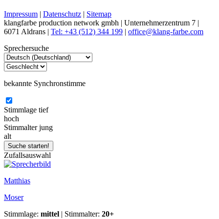
Impressum
|
Datenschutz
|
Sitemap
klangfarbe production network gmbh | Unternehmerzentrum 7 |
6071 Aldrans |
Tel: +43 (512) 344 199
|
office@klang-farbe.com
Sprechersuche
bekannte Synchronstimme
Stimmlage
tief
hoch
Stimmalter
jung
alt
Zufallsauswahl
Matthias
Moser
Stimmlage:
mittel
| Stimmalter:
20+