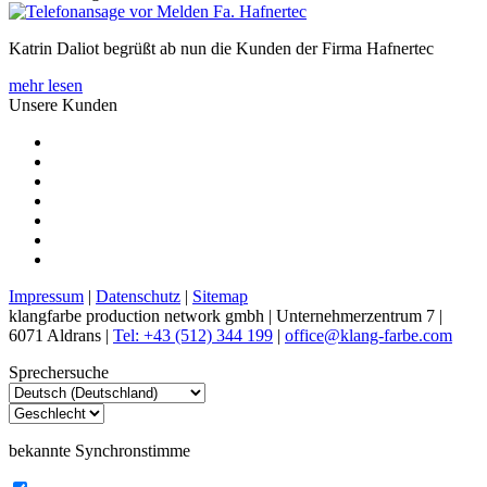
Katrin Daliot begrüßt ab nun die Kunden der Firma Hafnertec
mehr lesen
Unsere Kunden
Impressum
|
Datenschutz
|
Sitemap
klangfarbe production network gmbh | Unternehmerzentrum 7 |
6071 Aldrans |
Tel: +43 (512) 344 199
|
office@klang-farbe.com
Sprechersuche
bekannte Synchronstimme