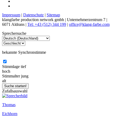
Impressum
|
Datenschutz
|
Sitemap
klangfarbe production network gmbh | Unternehmerzentrum 7 |
6071 Aldrans |
Tel: +43 (512) 344 199
|
office@klang-farbe.com
Sprechersuche
bekannte Synchronstimme
Stimmlage
tief
hoch
Stimmalter
jung
alt
Zufallsauswahl
Thomas
Eichhorn