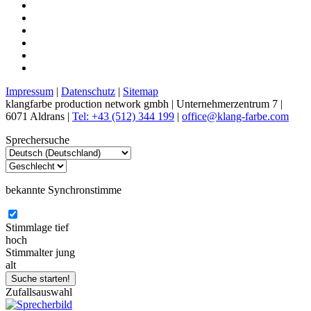
Impressum
|
Datenschutz
|
Sitemap
klangfarbe production network gmbh | Unternehmerzentrum 7 |
6071 Aldrans |
Tel: +43 (512) 344 199
|
office@klang-farbe.com
Sprechersuche
bekannte Synchronstimme
Stimmlage
tief
hoch
Stimmalter
jung
alt
Zufallsauswahl