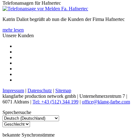
Telefonansagen für Hafnertec
Katrin Daliot begrüßt ab nun die Kunden der Firma Hafnertec
mehr lesen
Unsere Kunden
Impressum
|
Datenschutz
|
Sitemap
klangfarbe production network gmbh | Unternehmerzentrum 7 |
6071 Aldrans |
Tel: +43 (512) 344 199
|
office@klang-farbe.com
Sprechersuche
bekannte Synchronstimme